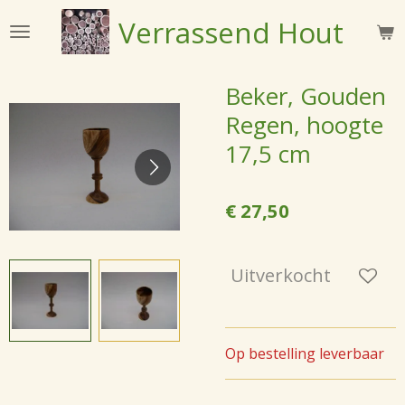
Ga
Verrassend
Hout
direct
naar
de
Beker, Gouden
hoofdinhoud
Regen, hoogte
17,5 cm
€ 27,50
Uitverkocht
Op bestelling leverbaar