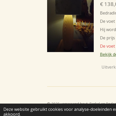
€ 138,
Bedradin
De voet 
Hij word
De prijs
De voet 
Bekijk d
Uitverk
© 2020 verrassend hout, Berkel en Roden
Deze website gebruikt cookies voor analyse-doeleinden en
akkoord.