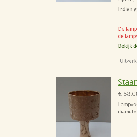
Indien 
De lampe
de lamp
Bekijk d
Uitverk
Staa
€ 68,0
Lampvoet
diamete