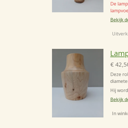
De lamp 
lampvoe
Bekijk d
Uitverk
Lamp
€ 42,5
Deze ro
diameter
Hij word
Bekijk d
In win