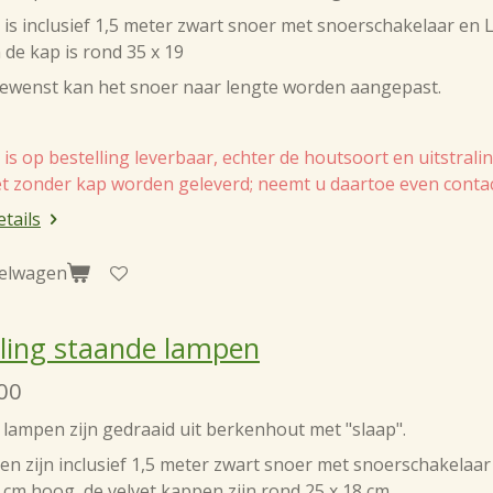
is inclusief 1,5 meter zwart snoer met snoerschakelaar en 
de kap is rond 35 x 19
gewenst kan het snoer naar lengte worden aangepast.
is op bestelling leverbaar, echter de houtsoort en uitstrali
t zonder kap worden geleverd; neemt u daartoe even contact
etails
kelwagen
ling staande lampen
00
lampen zijn gedraaid uit berkenhout met "slaap".
en zijn inclusief 1,5 meter zwart snoer met snoerschakelaa
5 cm hoog, de velvet kappen zijn rond 25 x 18 cm