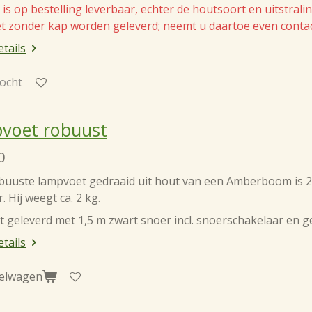
is op bestelling leverbaar, echter de houtsoort en uitstral
t zonder kap worden geleverd; neemt u daartoe even contact
etails
ocht
voet robuust
0
buuste lampvoet gedraaid uit hout van een Amberboom is 2
. Hij weegt ca. 2 kg.
t geleverd met 1,5 m zwart snoer incl. snoerschakelaar en g
etails
kelwagen