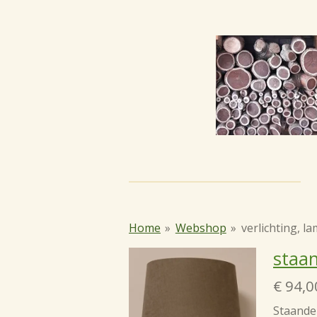
Ga
direct
naar
de
hoofdinhoud
Home
»
Webshop
»
verlichting, l
staa
€ 94,0
Staande