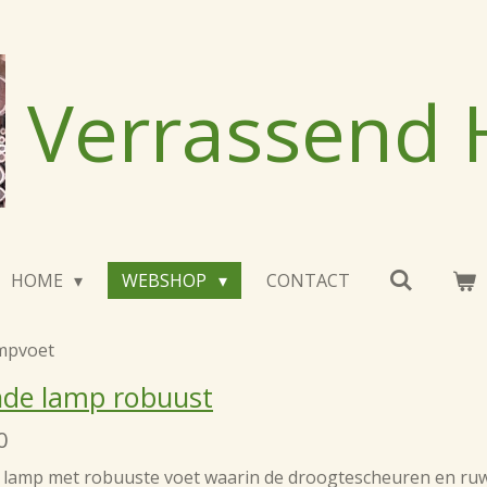
Verrassend
HOME
WEBSHOP
CONTACT
ampvoet
nde lamp robuust
0
 lamp met robuuste voet waarin de droogtescheuren en ruw