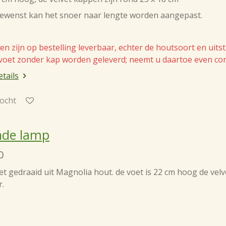
gewenst kan het snoer naar lengte worden aangepast.
n zijn op bestelling leverbaar, echter de houtsoort en uits
voet zonder kap worden geleverd; neemt u daartoe even cont
etails
ocht
nde lamp
0
 gedraaid uit Magnolia hout. de voet is 22 cm hoog de velv
r.