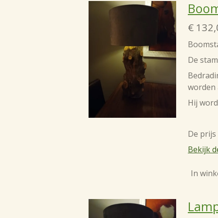
Boo
€ 132,
Boomsta
De stam
Bedradin
worden 
Hij word
De prijs
Bekijk d
In win
Lamp