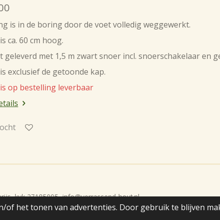
00
g is in de boring door de voet volledig weggewerkt.
is ca. 60 cm hoog.
t geleverd met 1,5 m zwart snoer incl. snoerschakelaar en g
 is exclusief de getoonde kap.
is op bestelling leverbaar
etails
ocht
rijs, kvk 27185095, info@verrassend-hout.nl
/of het tonen van advertenties. Door gebruik te blijven ma