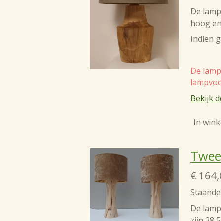
De lamp 
hoog en 
Indien 
De lamp 
lampvoe
Bekijk d
In win
Twee
€ 164,
Staande 
De lamp
zijn 28,