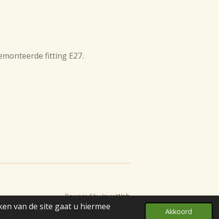
emonteerde fitting E27.
Powered by
JouwWeb
ken van de site gaat u hiermee
Akkoord