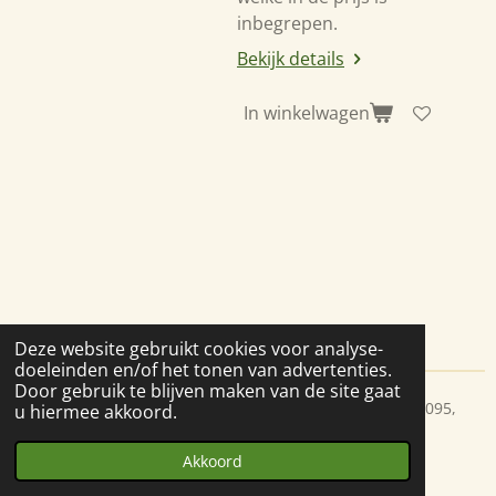
inbegrepen.
Bekijk details
In winkelwagen
Deze website gebruikt cookies voor analyse-
doeleinden en/of het tonen van advertenties.
Door gebruik te blijven maken van de site gaat
© 2020 verrassend hout, Berkel en Rodenrijs, kvk 27185095,
u hiermee akkoord.
info@verrassend-hout.nl
Akkoord
Powered by
JouwWeb