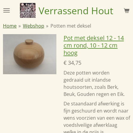
Ga
Verrassend
Hout
direct
naar
Home
»
Webshop
»
Potten met deksel
de
hoofdinhoud
Pot met deksel 12 - 14
cm rond, 10 - 12 cm
hoog
€ 34,75
Deze potten worden
gedraaid uit inlandse
houtsoorten, zoals Berk,
Beuk, Gouden regen en Eik.
De staandaard afwerking is
fijn geschuurd en wordt naar
wens voorzien van een wax of
voedslveilige afwerklaag
welke in de prijs is