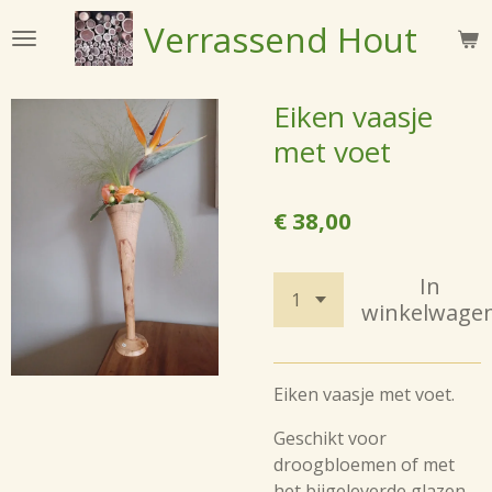
Ga
Verrassend
Hout
direct
naar
de
Eiken vaasje
hoofdinhoud
met voet
€ 38,00
In
winkelwage
Eiken vaasje met voet.
Geschikt voor
droogbloemen of met
het bijgeleverde glazen