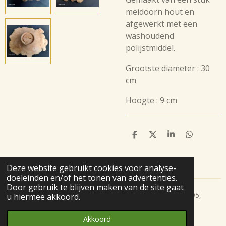
meidoorn hout en
afgewerkt met een
washoudend
polijstmiddel.
Grootste diameter : 30
cm
Hoogte : 9 cm
D
D
S
D
e
e
h
e
l
e
a
l
e
l
r
e
Deze website gebruikt cookies voor analyse-
n
e
n
doeleinden en/of het tonen van advertenties.
Door gebruik te blijven maken van de site gaat
© 2020 verrassend hout, Berkel en Rodenrijs, kvk 27185095,
u hiermee akkoord.
info@verrassend-hout.nl
Akkoord
Powered by
JouwWeb