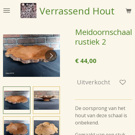
Ga
Verrassend
Hout
direct
naar
de
Meidoornschaal
hoofdinhoud
rustiek 2
€ 44,00
Uitverkocht
De oorsprong van het
hout van deze schaal is
onbekend.
Gemaakt van een stuk