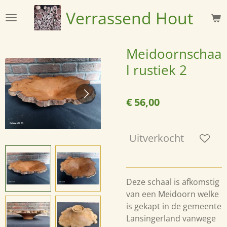
Ga
Verrassend
Hout
direct
naar
de
Meidoornschaa
hoofdinhoud
l rustiek 2
€ 56,00
Uitverkocht
Deze schaal is afkomstig
van een Meidoorn welke
is gekapt in de gemeente
Lansingerland vanwege