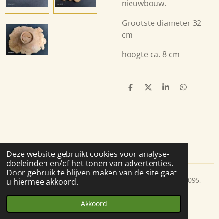
nieuwbouw.
Grootste diameter 32
cm
hoogte ca. 8 cm
D
D
S
D
e
e
h
e
l
e
a
l
e
l
r
e
n
e
n
Deze website gebruikt cookies voor analyse-
doeleinden en/of het tonen van advertenties.
Door gebruik te blijven maken van de site gaat
© 2020 verrassend hout, Berkel en Rodenrijs, kvk 27185095,
u hiermee akkoord.
info@verrassend-hout.nl
Akkoord
Powered by
JouwWeb